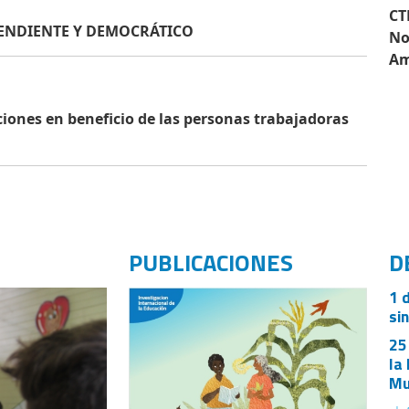
CT
PENDIENTE Y DEMOCRÁTICO
No
Am
ones en beneficio de las personas trabajadoras
PUBLICACIONES
D
1 
si
25
la
Mu