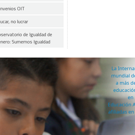
nvenios OIT
ucar, no lucrar
servatorio de Igualdad de
nero: Sumemos Igualdad
La Interna
mundial de
a más de
educación
en 
Educación A
afiliadas e