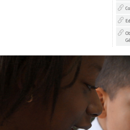
Co
Ed
Ob
Gé