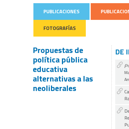
PUBLICACIONES
PUBLICACIO
FOTOGRAFÍAS
Propuestas de
DE 
política pública
¡P
educativa
Ma
alternativas a las
Am
neoliberales
Ca
Ra
De
Re
Pu