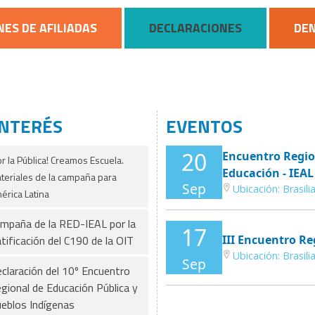
NES DE AFILIADAS
DECLARACIONES
DE
INTERÉS
EVENTOS
20
Encuentro Region
or la Pública! Creamos Escuela.
Educación - IEAL
teriales de la campaña para
Sep
Ubicación:
Brasilia
érica Latina
mpaña de la RED-IEAL por la
17
tificación del C190 de la OIT
III Encuentro Re
Ubicación:
Brasilia
Sep
claración del 10º Encuentro
gional de Educación Pública y
eblos Indígenas