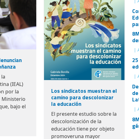
| 
Co
Ed
pa
8M
de
| 
25
denuncian
ed
señanza
| 
 la
ina (IEAL)
De
Los sindicatos muestran el
n por la
de
camino para descolonizar
La
l Ministerio
la educación
ue, bajo el
| 
El presente estudio sobre la
8M
descolonización de la
gé
educación tiene por objeto
promoveruna mayor