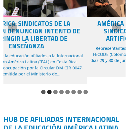
AMÉRICA LATINA IMPULSA AGENDA
Previous
Next
SINDICAL SOBRE INTELIGENCIA
ARTIFICIAL EN LA EDUCACIÓN
Representantes de la CNTE (Brasil), CTERA (Argentina),
FECODE (Colombia) y FUMTEP (Uruguay) participaron los
días 29 y 30 de junio en Madrid en la primera reunión de la
red de...
HUB DE AFILIADAS INTERNACIONAL
DE LA EDUCACIÓN AMÉRICA LATINA