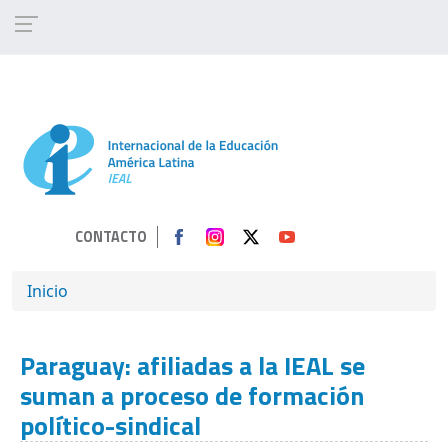
Pasar al contenido principal
CONTACTO
SOBRESCRIBIR ENLACES DE AYUDA A 
Inicio
Paraguay: afiliadas a la IEAL se
suman a proceso de formación
político-sindical