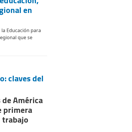
 educación,
gional en
e la Educación para
Regional que se
: claves del
s de América
e primera
 trabajo