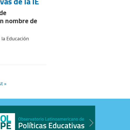
vas de la IE
 de
 en nombre de
e la Educación
ágina
tima página
t »