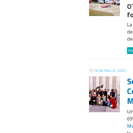
O
f
La
de
de
Pa
18 de Marzo, 2025
S
C
M
Un
69
Mu