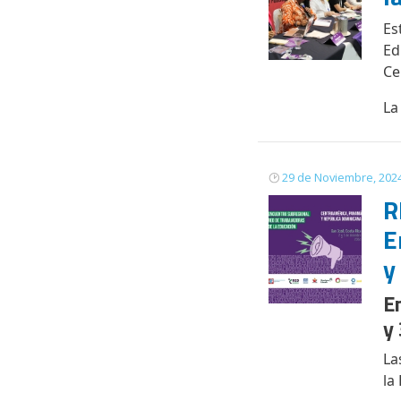
Es
Ed
Ce
La
29 de Noviembre, 202
R
E
y
E
y
La
la