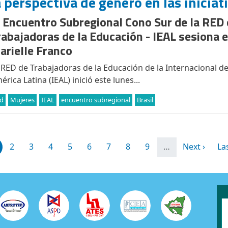
a perspectiva de género en las iniciati
l Encuentro Subregional Cono Sur de la RED
rabajadoras de la Educación - IEAL sesiona
arielle Franco
 RED de Trabajadoras de la Educación de la Internacional d
érica Latina (IEAL) inició este lunes...
d
Mujeres
IEAL
encuentro subregional
Brasil
ge
Page
Page
Page
Page
Page
Page
Page
Page
Siguiente p
Úl
2
3
4
5
6
7
8
9
…
Next ›
Las