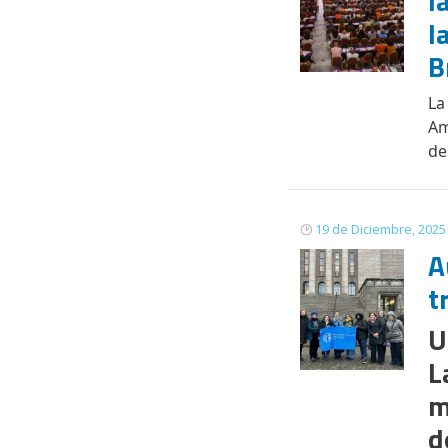
l
l
B
La
Am
de
19 de Diciembre, 2025
A
t
U
L
m
d