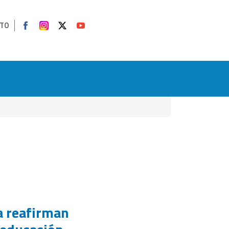
TO
a reafirman