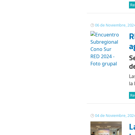
Re
06 de Noviembre, 202
R
a
S
d
La
la
Re
04 de Noviembre, 202
L