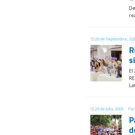
De
re
26 de Septiembre, 20
R
s
El
RE
La
29 de Julio, 2025
Par
P
d