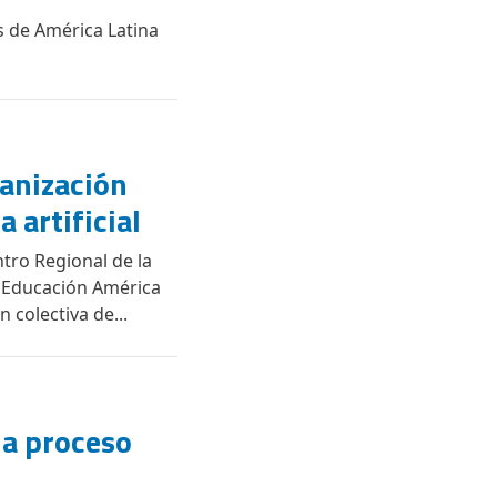
es de América Latina
anización
a artificial
entro Regional de la
a Educación América
 colectiva de...
 a proceso