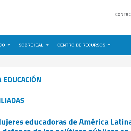
CONTAC
JO
SOBRE IEAL
CENTRO DE RECURSOS
YUDA A LA NAVEGACIÓN
A EDUCACIÓN
ILIADAS
ujeres educadoras de América Latin