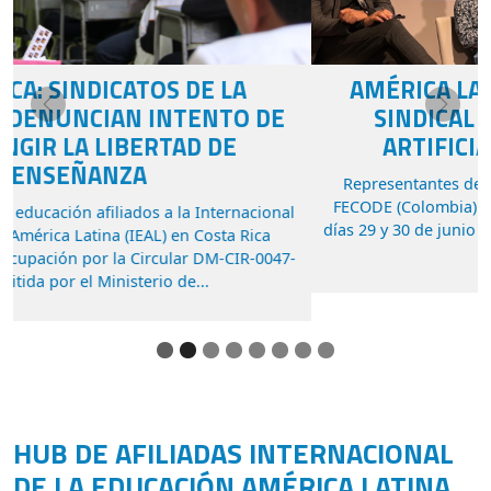
AMÉRICA LATINA IMPULSA AGENDA
Previous
Next
SINDICAL SOBRE INTELIGENCIA
ARTIFICIAL EN LA EDUCACIÓN
Representantes de la CNTE (Brasil), CTERA (Argentina),
FECODE (Colombia) y FUMTEP (Uruguay) participaron los
días 29 y 30 de junio en Madrid en la primera reunión de la
red de...
HUB DE AFILIADAS INTERNACIONAL
DE LA EDUCACIÓN AMÉRICA LATINA