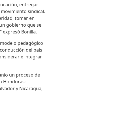
ducación, entregar
l movimiento sindical.
eridad, tomar en
á un gobierno que se
” expresó Bonilla.
vo modelo pedagógico
 conducción del país
nsiderar e integrar
junio un proceso de
 en Honduras:
vador y Nicaragua,