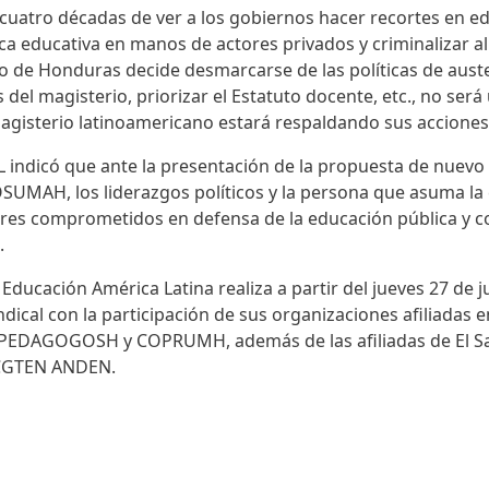
 cuatro décadas de ver a los gobiernos hacer recortes en e
tica educativa en manos de actores privados y criminalizar a
no de Honduras decide desmarcarse de las políticas de aust
 del magisterio, priorizar el Estatuto docente, etc., no ser
agisterio latinoamericano estará respaldando sus acciones
EAL indicó que ante la presentación de la propuesta de nue
SUMAH, los liderazgos políticos y la persona que asuma la
ores comprometidos en defensa de la educación pública y co
s.
a Educación América Latina realiza a partir del jueves 27 de 
ndical con la participación de sus organizaciones afiliadas
AGOGOSH y COPRUMH, además de las afiliadas de El Sal
 CGTEN ANDEN.