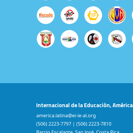
Internacional de la Educación, América
america.latina@ei-ie-al.org
(506) 2223-7797 | (506) 2223-7810
Barrio Escalante, San José, Costa Rica