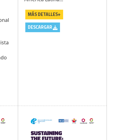
MÁS DETALLES+
onal
DESCARGAR
a
ista
ado