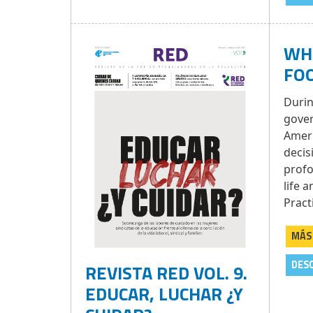
WHO
FOO
Durin
gover
Amer
decis
profo
life 
Practi
MÁS
DES
REVISTA RED VOL. 9.
EDUCAR, LUCHAR ¿Y