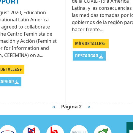
PPORT
de la COVID-19 a América
Latina, y las consecuencias
gust 2020, Education
las medidas tomadas por l
national Latin America
gobiernos de la región par
) agreed to collaborate
hacer frente...
the Centro Feminista de
mación y Acción (Feminist
MÁS DETALLES+
r for Information and
n, CEFEMINA) on a...
DESCARGAR
 DETALLES+
CARGAR
Página anterior
Siguiente página
‹‹
Página 2
››