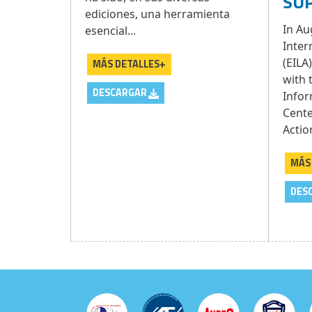
SU
ediciones, una herramienta
In Au
esencial...
Inter
(EILA
MÁS DETALLES+
with 
DESCARGAR
Infor
Cente
Actio
MÁS
DES
Paginación