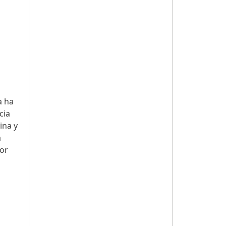
a ha
cia
ina y
a
por