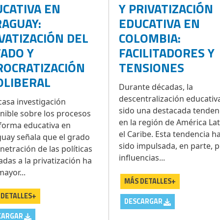
CATIVA EN
Y PRIVATIZACIÓN
AGUAY:
EDUCATIVA EN
VATIZACIÓN DEL
COLOMBIA:
ADO Y
FACILITADORES Y
ROCRATIZACIÓN
TENSIONES
OLIBERAL
Durante décadas, la
descentralización educativ
casa investigación
sido una destacada tenden
nible sobre los procesos
en la región de América Lat
forma educativa en
el Caribe. Esta tendencia h
uay señala que el grado
sido impulsada, en parte, 
netración de las políticas
influencias...
adas a la privatización ha
mayor...
MÁS DETALLES+
 DETALLES+
DESCARGAR
CARGAR