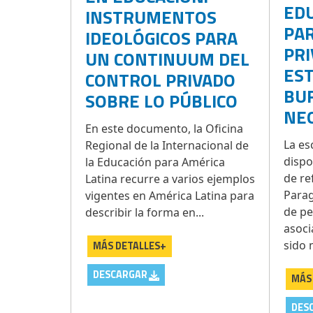
EDU
INSTRUMENTOS
PAR
IDEOLÓGICOS PARA
PRI
UN CONTINUUM DEL
EST
CONTROL PRIVADO
BU
SOBRE LO PÚBLICO
NE
En este documento, la Oficina
La es
Regional de la Internacional de
dispo
la Educación para América
de re
Latina recurre a varios ejemplos
Parag
vigentes en América Latina para
de pe
describir la forma en...
asoci
sido 
MÁS DETALLES+
DESCARGAR
MÁS
DES