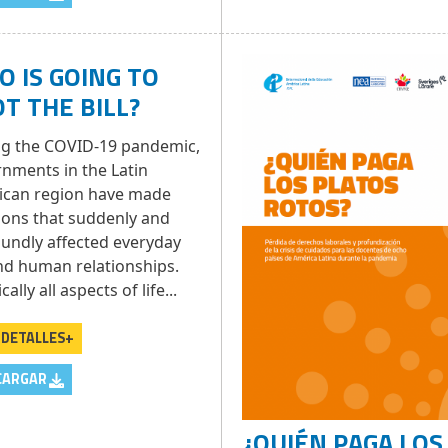
 IS GOING TO
T THE BILL?
g the COVID-19 pandemic,
nments in the Latin
ican region have made
ions that suddenly and
undly affected everyday
and human relationships.
cally all aspects of life...
 DETALLES+
CARGAR
¿QUIÉN PAGA LOS