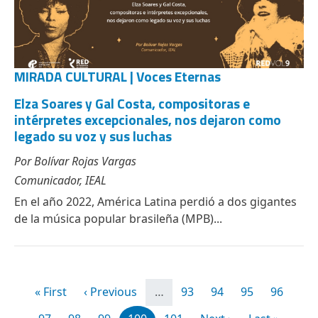
MIRADA CULTURAL | Voces Eternas
Elza Soares y Gal Costa, compositoras e
intérpretes excepcionales, nos dejaron como
legado su voz y sus luchas
Por Bolívar Rojas Vargas
Comunicador, IEAL
En el año 2022, América Latina perdió a dos gigantes
de la música popular brasileña (MPB)...
Paginación
Primera página
Página anterior
Page
Page
Page
Page
« First
‹ Previous
…
93
94
95
96
Page
Page
Page
Page
Page
Siguiente página
Última págin