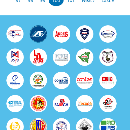
97
98
99
100
101
Next ›
Last »